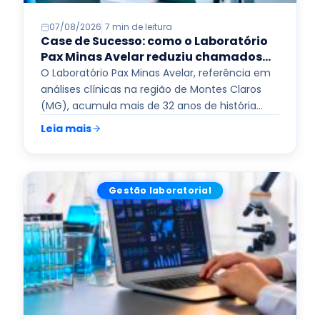
07/08/2026
7 min de leitura
Case de Sucesso: como o Laboratório
Pax Minas Avelar reduziu chamados
ao suporte do Autolac e aumentou a
O Laboratório Pax Minas Avelar, referência em
eficiência
análises clínicas na região de Montes Claros
(MG), acumula mais de 32 anos de história
pautada na qualidade…
Read more
Leia mais
Gestão laboratorial