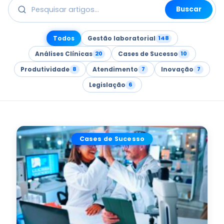
Buscar
Todos
Gestão laboratorial
148
Análises Clínicas
20
Cases de Sucesso
10
Produtividade
8
Atendimento
7
Inovação
7
Legislação
6
Cases de Sucesso