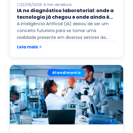
22/06/2026
9 min de leitura
IA no diagnóstico laboratorial: onde a
tecnologia já chegou e onde ainda é
promessa
A Inteligência Artificial (IA) deixou de ser um
conceito futurista para se tornar uma
realidade presente em diversos setores da
saúde. Nos laboratórios de análises…
Read more
Leia mais
Atendimento