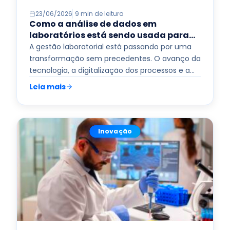
23/06/2026
9 min de leitura
Como a análise de dados em
laboratórios está sendo usada para
antecipar demanda e reduzir
A gestão laboratorial está passando por uma
ociosidade
transformação sem precedentes. O avanço da
tecnologia, a digitalização dos processos e a
crescente disponibilidade de informações
Leia mais
têm…
Read more
Inovação