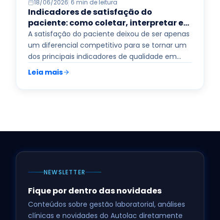
18/06/2026
6 min de leitura
Indicadores de satisfação do
paciente: como coletar, interpretar e
agir sobre os dados
A satisfação do paciente deixou de ser apenas
um diferencial competitivo para se tornar um
dos principais indicadores de qualidade em
laboratórios de análises clínicas.…
Read more
Leia mais
NEWSLETTER
Fique por dentro das novidades
Conteúdos sobre gestão laboratorial, análises
clínicas e novidades do Autolac diretamente