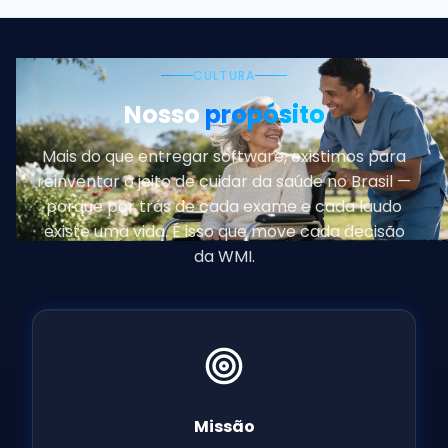
CULTURA
Nosso
propósito
Mais do que entregar software, existimos para
reinventar o jeito de cuidar da saúde no Brasil —
porque por trás de cada exame e cada laudo
existe uma vida. É isso que move cada decisão
da WMI.
Missão