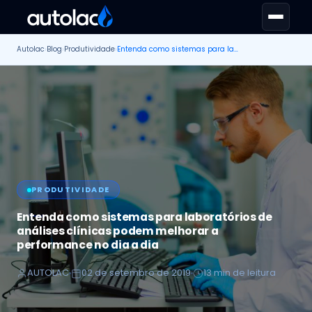
Autolac
›
Blog
›
Produtividade
›
Entenda como sistemas para laboratórios de análises clínicas podem melhorar a performance no dia a dia
PRODUTIVIDADE
Entenda como sistemas para laboratórios de
análises clínicas podem melhorar a
performance no dia a dia
AUTOLAC
02 de setembro de 2019
13 min de leitura