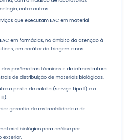
rma, com a inclusão de laboratórios
ologia, entre outros.
erviços que executam EAC em material
e EAC em farmácias, no âmbito da atenção à
ticos, em caráter de triagem e nos
o dos parâmetros técnicos e de infraestrutura
ais de distribuição de materiais biológicos.
e o posto de coleta (serviço tipo II) e o
II).
aior garantia de rastreabilidade e de
terial biológico para análise por
o exterior.