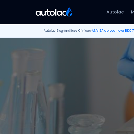
Autolac
M
Autolac
›
Blog
›
Análises Clínicas
›