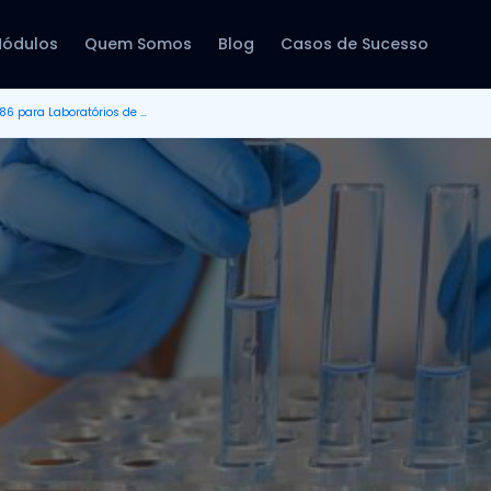
ódulos
Quem Somos
Blog
Casos de Sucesso
ANVISA aprova nova RDC 786 para Laboratórios de Análises Clínicas e Patológicas