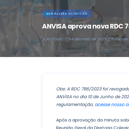
ANÁLISES CLÍNICAS
ANVISA aprova nova RDC 78
AUTOLAC
04 de maio de 2023
5 min de 
Obs: A RDC 786/2023 foi revogada
ANVISA no dia 10 de Junho de 20
regulamentação,
acesse nosso ar
Após a aprovação da minuta sobr
Reunião Geral da Diretoria Colegi