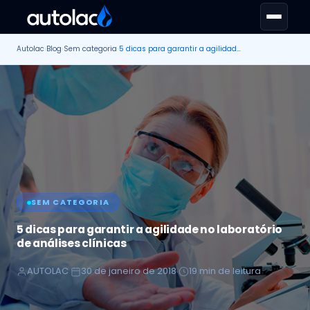
Autolac
›
Blog
›
Sem categoria
›
5 dicas para garantir a agilidade no laboratório de análises clínicas
SEM CATEGORIA
5 dicas para garantir a agilidade no laboratório
de análises clínicas
AUTOLAC
30 de janeiro de 2018
19 min de leitura