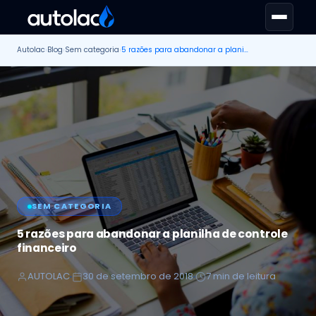
Autolac
›
Blog
›
Sem categoria
›
5 razões para abandonar a planilha de controle financeiro
SEM CATEGORIA
5 razões para abandonar a planilha de controle
financeiro
AUTOLAC
30 de setembro de 2018
7 min de leitura