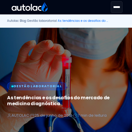
Autolac
›
Blog
›
Gestão laboratorial
›
As tendências e os desafios do mercado de medicina diagnóstica
GESTÃO LABORATORIAL
As tendências e os desafios do mercado de
medicina diagnóstica
AUTOLAC
25 de junho de 2018
7 min de leitura