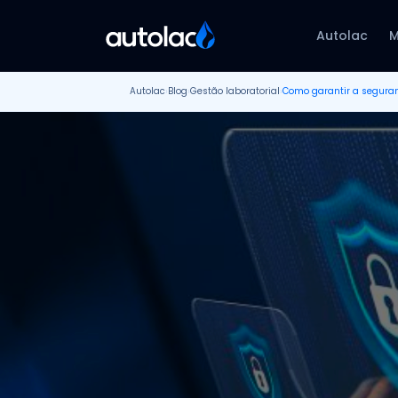
Autolac
M
Autolac
›
Blog
›
Gestão laboratorial
›