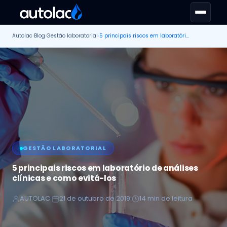
Autolac
›
Blog
›
Gestão laboratorial
›
5 principais riscos em laboratório de análises clínicas e como evitá-los
GESTÃO LABORATORIAL
5 principais riscos em laboratório de análises
clínicas e como evitá-los
AUTOLAC
21 de outubro de 2019
14 min de leitura