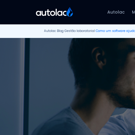
Autolac
M
Autolac
›
Blog
›
Gestão laboratorial
›