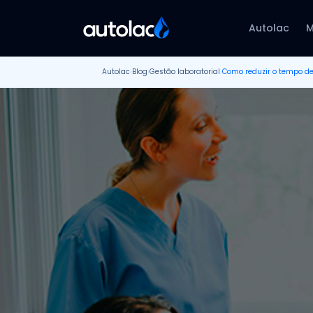
Autolac
M
Autolac
›
Blog
›
Gestão laboratorial
›