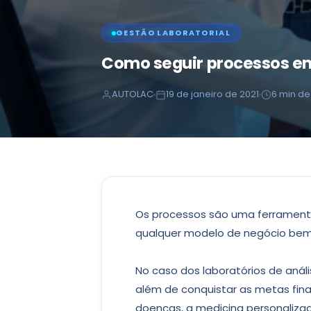
GESTÃO LABORATORIAL
Como seguir processos em 
AUTOLAC
19 de janeiro de 2021
6 min de 
Os processos são uma ferrament
qualquer modelo de negócio bem
No caso dos laboratórios de anális
além de conquistar as metas fin
doenças, a medicina personaliza