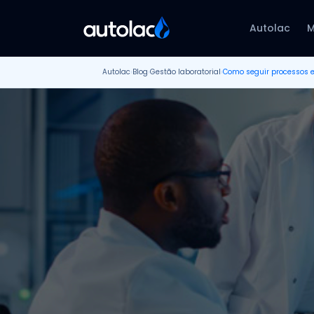
Autolac
M
Autolac
›
Blog
›
Gestão laboratorial
›