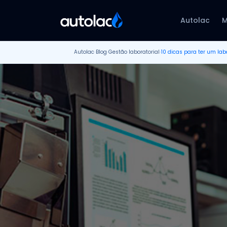
Autolac
M
Autolac
›
Blog
›
Gestão laboratorial
›