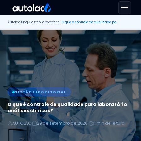
Autolac
›
Blog
›
Gestão laboratorial
›
O que é controle de qualidade para laboratório análises clínicas?
GESTÃO LABORATORIAL
O que é controle de qualidade para laboratório
análises clínicas?
AUTOLAC
29 de setembro de 2020
11 min de leitura