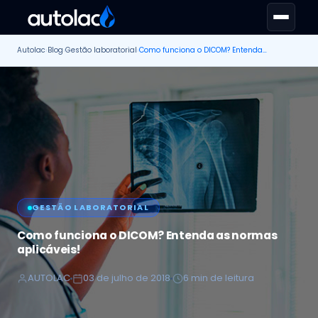
Autolac
›
Blog
›
Gestão laboratorial
›
Como funciona o DICOM? Entenda as normas aplicáveis!
GESTÃO LABORATORIAL
Como funciona o DICOM? Entenda as normas
aplicáveis!
AUTOLAC
03 de julho de 2018
6 min de leitura