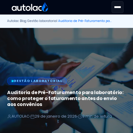
Autolac
›
Blog
›
Gestão laboratorial
›
Auditoria de Pré-Faturamento para laboratório: como proteger o faturamento antes do envio aos convênios
GESTÃO LABORATORIAL
Auditoria de Pré-Faturamento para laboratório:
como proteger o faturamento antes do envio
aos convênios
AUTOLAC
29 de janeiro de 2026
9 min de leitura