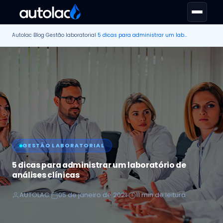
Autolac
›
Blog
›
Gestão laboratorial
›
5 dicas para administrar um laboratório de análises clínicas
GESTÃO LABORATORIAL
5 dicas para administrar um laboratório de
análises clínicas
AUTOLAC
05 de janeiro de 2021
11 min de leitura