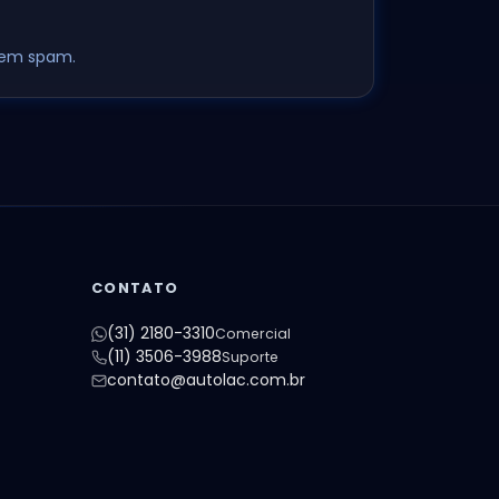
 Sem spam.
CONTATO
(31) 2180-3310
Comercial
(11) 3506-3988
Suporte
contato@autolac.com.br