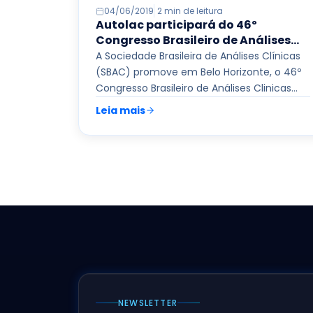
04/06/2019
2 min de leitura
Autolac participará do 46º
Congresso Brasileiro de Análises
Clínicas
A Sociedade Brasileira de Análises Clínicas
(SBAC) promove em Belo Horizonte, o 46º
Congresso Brasileiro de Análises Clinicas
(CBAC) nos dias 17 a 19 de…
Read more
Leia mais
NEWSLETTER