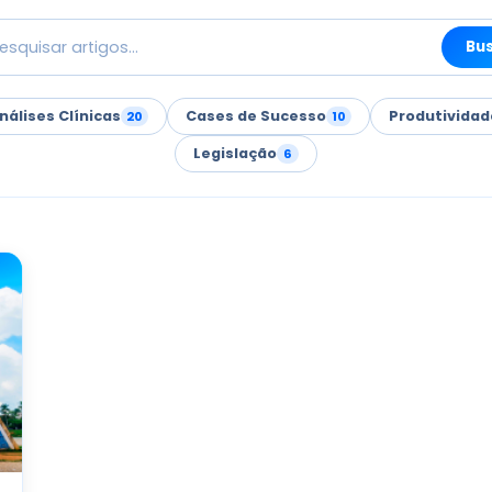
Bu
nálises Clínicas
Cases de Sucesso
Produtividad
20
10
Legislação
6