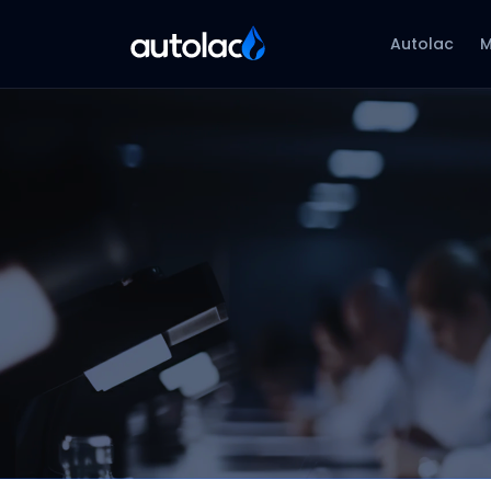
Autolac
M